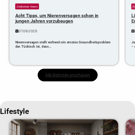
Diabetes News
D
Acht Tipps, um Nierenversagen schon in
L
jungen Jahren vorzubeugen
E
07.09.2025
Nierenversagen stellt weltweit ein ernstes Gesundheitsproblem
Ja
dar. Tückisch ist, dass...
– 
Alle Beiträge anschauen
Lifestyle