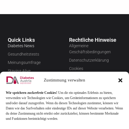
Quick Links
Rechtliche Hinweise
Diabetes News
Allgemeine
Geschäftsbedingungen
Gesundheitstests
Datenschutzerklärung
Meinungsumfrage
Cookies
Staying Alive
Impressum
Favoriten
Zustimmung verwalten
Widerrufsbelehrung
Wir speichern zuckerfreie Cookies!
Um dir ein optimales Erlebnis zu bieten,
Newsletter verwalten
verwenden wir Technologien wie Cookies, um Geräteinformationen zu speichern
FAQ
und/oder darauf zuzugreifen. Wenn du diesen Technologien zustimmst, können wir
Daten wie das Surfverhalten oder eindeutige IDs auf dieser Website verarbeiten. Wenn
du deine Zustimmung nicht erteilst oder zurückziehst, können bestimmte Merkmale
und Funktionen beeinträchtigt werden.