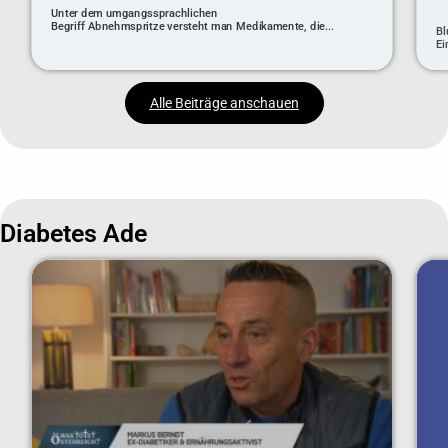
Unter dem umgangssprachlichen
Begriff Abnehmspritze versteht man Medikamente, die...
Bl
Ei
Alle Beiträge anschauen
Diabetes Ade