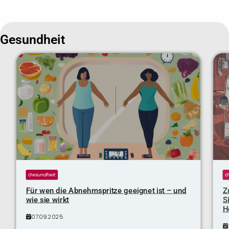
Gesundheit
Gesundheit
G
Für wen die Abnehmspritze geeignet ist – und
Z
wie sie wirkt
S
H
07.09.2025