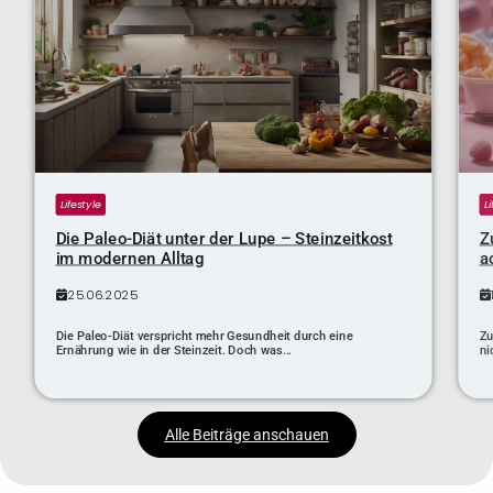
Lifestyle
L
Die Paleo-Diät unter der Lupe – Steinzeitkost
Z
im modernen Alltag
a
25.06.2025
Die Paleo-Diät verspricht mehr Gesundheit durch eine
Zu
Ernährung wie in der Steinzeit. Doch was...
ni
Alle Beiträge anschauen