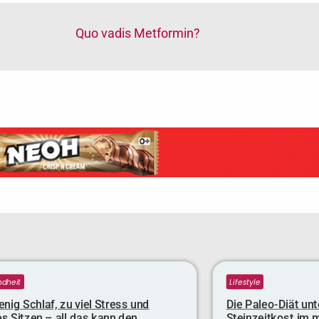
Quo vadis Metformin?
dheit
Lifestyle
nig Schlaf, zu viel Stress und
Die Paleo-Diät unt
s Sitzen – all das kann den
Steinzeitkost im 