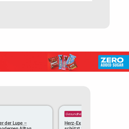
Gesundheit
er der Lupe –
Herz-Expertin verrät: Diese Min
modernen Alltag
schützt vor dem Infarkt