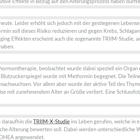
sitive Effekte in Bezug auf den Alterungsprozess haben dürfte
eute. Leider erhöht sich jedoch mit der gestiegenen Lebense
min soll dieses Risiko reduzieren und gegen Krebs, Schlaganf
ing Effekten erscheint auch die sogenannte TRIIM-Studie, an
 haben.
mshormontherapie, beobachtet wurde dabei speziell ein Org
Blutzuckerspiegel wurde mit Metformin begegnet. Die Teilne
re nachwuchsen. Vor allem aber wurde der aktive Teil des Thy
ise mit zunehmendem Alter an Größe verliert. Eine Schlussfol
 daraufhin die
TRIIM-X-Studie
ins Leben gerufen, welche in
che Alterung bewerten soll. Dabei werden unterschiedliche 
 DHEA angewendet.