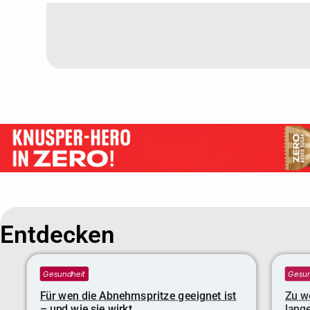
Entdecken
Gesundheit
Gesun
Für wen die Abnehmspritze geeignet ist
Zu we
– und wie sie wirkt
lange