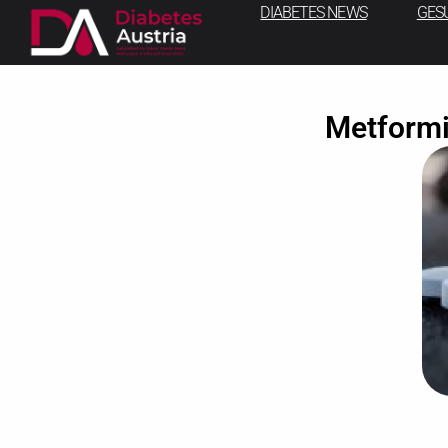
DIABETES NEWS
GES
Metformi