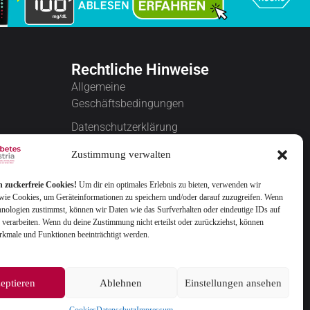
Rechtliche Hinweise
Allgemeine
Geschäftsbedingungen
Datenschutzerklärung
Cookies
Zustimmung verwalten
Impressum
n zuckerfreie Cookies!
Um dir ein optimales Erlebnis zu bieten, verwenden wir
Widerrufsbelehrung
wie Cookies, um Geräteinformationen zu speichern und/oder darauf zuzugreifen. Wenn
hnologien zustimmst, können wir Daten wie das Surfverhalten oder eindeutige IDs auf
Newsletter verwalten
 verarbeiten. Wenn du deine Zustimmung nicht erteilst oder zurückziehst, können
kmale und Funktionen beeinträchtigt werden.
FAQ
eptieren
Ablehnen
Einstellungen ansehen