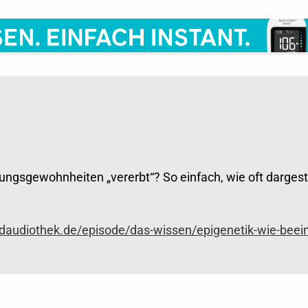
gsgewohnheiten „vererbt“? So einfach, wie oft dargestel
daudiothek.de/episode/das-wissen/epigenetik-wie-beein