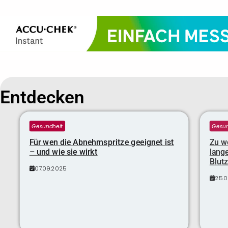
Entdecken
Gesundheit
Gesun
Für wen die Abnehmspritze geeignet ist
Zu we
– und wie sie wirkt
lange
Blutz
07.09.2025
25.