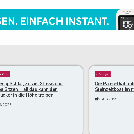
dheit
Lifestyle
nig Schlaf, zu viel Stress und
Die Paleo-Diät unt
s Sitzen – all das kann den
Steinzeitkost im 
ucker in die Höhe treiben.
25.06.2025
06.2025