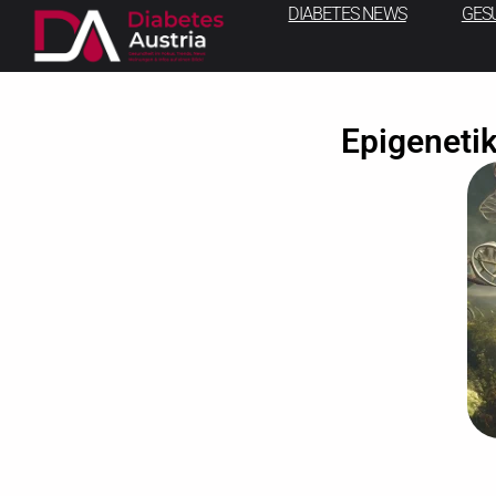
DIABETES NEWS
GES
Epigenetik