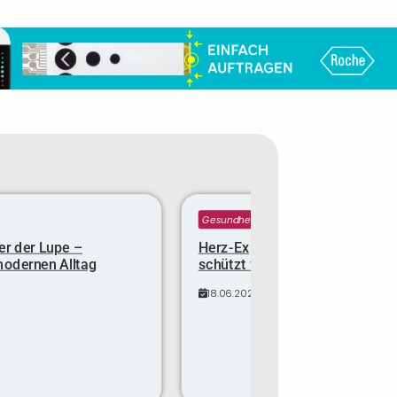
Gesundheit
er der Lupe –
Herz-Expertin verrät: Diese Min
modernen Alltag
schützt vor dem Infarkt
18.06.2025