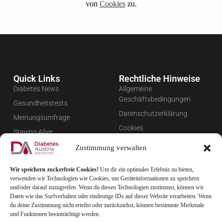
von
Cookies
zu.
Quick Links
Rechtliche Hinweise
Diabetes News
Allgemeine
Geschäftsbedingungen
Gesundheitstests
Datenschutzerklärung
Meinungsumfrage
Cookies
Staying Alive
Impressum
Favoriten
Zustimmung verwalten
Widerrufsbelehrung
Wir speichern zuckerfreie Cookies!
Um dir ein optimales Erlebnis zu bieten,
Newsletter verwalten
verwenden wir Technologien wie Cookies, um Geräteinformationen zu speichern
FAQ
und/oder darauf zuzugreifen. Wenn du diesen Technologien zustimmst, können wir
Daten wie das Surfverhalten oder eindeutige IDs auf dieser Website verarbeiten. Wenn
du deine Zustimmung nicht erteilst oder zurückziehst, können bestimmte Merkmale
und Funktionen beeinträchtigt werden.