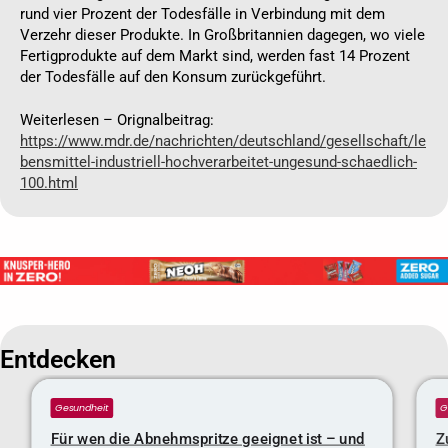
rund vier Prozent der Todesfälle in Verbindung mit dem
Verzehr dieser Produkte. In Großbritannien dagegen, wo viele
Fertigprodukte auf dem Markt sind, werden fast 14 Prozent
der Todesfälle auf den Konsum zurückgeführt.
Weiterlesen – Orignalbeitrag:
https://www.mdr.de/nachrichten/deutschland/gesellschaft/le
bensmittel-industriell-hochverarbeitet-ungesund-schaedlich-
100.html
Entdecken
Gesundheit
G
Für wen die Abnehmspritze geeignet ist – und
Z