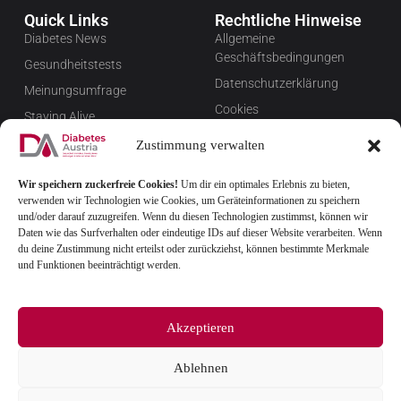
Quick Links
Rechtliche Hinweise
Diabetes News
Allgemeine
Geschäftsbedingungen
Gesundheitstests
Datenschutzerklärung
Meinungsumfrage
Cookies
Staying Alive
Impressum
Favoriten
Zustimmung verwalten
Widerrufsbelehrung
Wir speichern zuckerfreie Cookies!
Um dir ein optimales Erlebnis zu bieten,
Newsletter verwalten
verwenden wir Technologien wie Cookies, um Geräteinformationen zu speichern
FAQ
und/oder darauf zuzugreifen. Wenn du diesen Technologien zustimmst, können wir
Daten wie das Surfverhalten oder eindeutige IDs auf dieser Website verarbeiten. Wenn
du deine Zustimmung nicht erteilst oder zurückziehst, können bestimmte Merkmale
und Funktionen beeinträchtigt werden.
Akzeptieren
Ablehnen
© 2025