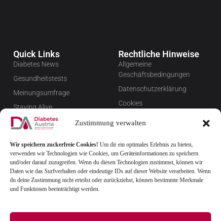
Quick Links
Rechtliche Hinweise
Diabetes News
Allgemeine
Geschäftsbedingungen
Gesundheitstests
Datenschutzerklärung
Meinungsumfrage
Cookies
Staying Alive
Impressum
Favoriten
Zustimmung verwalten
Widerrufsbelehrung
Wir speichern zuckerfreie Cookies!
Um dir ein optimales Erlebnis zu bieten,
Newsletter verwalten
verwenden wir Technologien wie Cookies, um Geräteinformationen zu speichern
FAQ
und/oder darauf zuzugreifen. Wenn du diesen Technologien zustimmst, können wir
Daten wie das Surfverhalten oder eindeutige IDs auf dieser Website verarbeiten. Wenn
du deine Zustimmung nicht erteilst oder zurückziehst, können bestimmte Merkmale
und Funktionen beeinträchtigt werden.