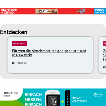
Entdecken
Gesundheit
G
Für wen die Abnehmspritze geeignet ist – und
Z
wie sie wirkt
S
H
07.09.2025