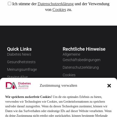
Ich stimme der
Datenschutzerklärung
und der Verwendung
von
Cookies
zu.
Quick Links
Rechtliche Hinweise
Diabetes News
Allgemeine
Geschäftsbedingungen
Gesundheitstests
Datenschutzerklärung
Meinungsumfrage
Cookies
Staying Alive
Impressum
Favoriten
Zustimmung verwalten
Widerrufsbelehrung
Wir speichern zuckerfreie Cookies!
Um dir ein optimales Erlebnis zu bieten,
Newsletter verwalten
verwenden wir Technologien wie Cookies, um Geräteinformationen zu speichern
FAQ
und/oder darauf zuzugreifen. Wenn du diesen Technologien zustimmst, können wir
Daten wie das Surfverhalten oder eindeutige IDs auf dieser Website verarbeiten. Wenn
du deine Zustimmung nicht erteilst oder zurückziehst, können bestimmte Merkmale