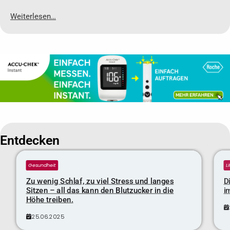
Weiterlesen…
Entdecken
Gesundheit
L
Zu wenig Schlaf, zu viel Stress und langes
D
Sitzen – all das kann den Blutzucker in die
i
Höhe treiben.
25.06.2025