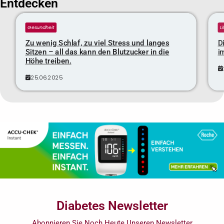
Entdecken
Gesundheit
L
Zu wenig Schlaf, zu viel Stress und langes
D
Sitzen – all das kann den Blutzucker in die
i
Höhe treiben.
25.06.2025
Diabetes Newsletter
Abonnieren Sie Noch Heute Unseren Newsletter