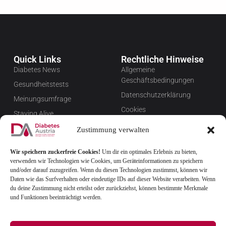
Quick Links
Rechtliche Hinweise
Diabetes News
Allgemeine
Geschäftsbedingungen
Gesundheitstests
Datenschutzerklärung
Meinungsumfrage
Cookies
Staying Alive
Impressum
Favoriten
Zustimmung verwalten
Widerrufsbelehrung
Wir speichern zuckerfreie Cookies!
Um dir ein optimales Erlebnis zu bieten,
Newsletter verwalten
verwenden wir Technologien wie Cookies, um Geräteinformationen zu speichern
FAQ
und/oder darauf zuzugreifen. Wenn du diesen Technologien zustimmst, können wir
Daten wie das Surfverhalten oder eindeutige IDs auf dieser Website verarbeiten. Wenn
du deine Zustimmung nicht erteilst oder zurückziehst, können bestimmte Merkmale
und Funktionen beeinträchtigt werden.