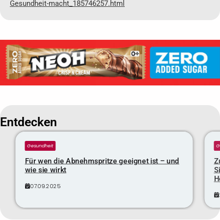
Gesundheit-macht_185746257.html
Entdecken
Gesundheit
G
Für wen die Abnehmspritze geeignet ist – und
Z
wie sie wirkt
S
H
07.09.2025