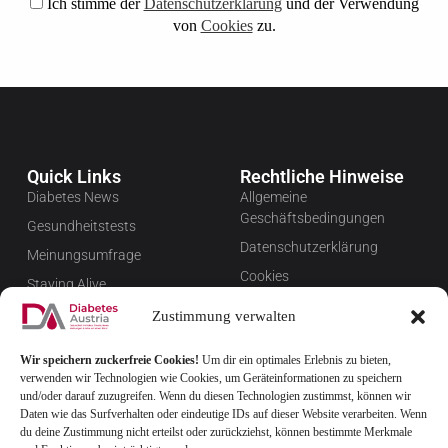
Ich stimme der
Datenschutzerklärung
und der Verwendung
von
Cookies
zu.
Quick Links
Rechtliche Hinweise
Diabetes News
Allgemeine
Geschäftsbedingungen
Gesundheitstests
Datenschutzerklärung
Meinungsumfrage
Cookies
Staying Alive
Impressum
Favoriten
Zustimmung verwalten
Widerrufsbelehrung
Wir speichern zuckerfreie Cookies!
Um dir ein optimales Erlebnis zu bieten,
Newsletter verwalten
verwenden wir Technologien wie Cookies, um Geräteinformationen zu speichern
FAQ
und/oder darauf zuzugreifen. Wenn du diesen Technologien zustimmst, können wir
Daten wie das Surfverhalten oder eindeutige IDs auf dieser Website verarbeiten. Wenn
du deine Zustimmung nicht erteilst oder zurückziehst, können bestimmte Merkmale