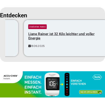
Entdecken
Diabetes News
L
Liane Rainer ist 32 Kilo leichter und voller
Z
Energie
a
18.06.2025