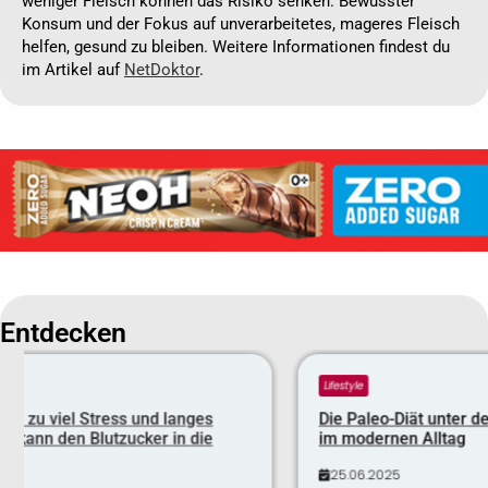
weniger Fleisch können das Risiko senken. Bewusster
Konsum und der Fokus auf unverarbeitetes, mageres Fleisch
helfen, gesund zu bleiben. Weitere Informationen findest du
im Artikel auf
NetDoktor
.
Entdecken
Lifestyle
nges
Die Paleo-Diät unter der Lupe – Steinzeitkost
 die
im modernen Alltag
25.06.2025