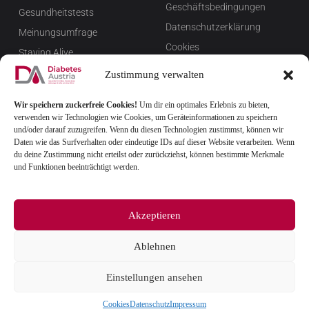
Geschäftsbedingungen
Gesundheitstests
Datenschutzerklärung
Meinungsumfrage
Cookies
Staying Alive
Impressum
Favoriten
Zustimmung verwalten
Widerrufsbelehrung
Wir speichern zuckerfreie Cookies!
Um dir ein optimales Erlebnis zu bieten,
Newsletter verwalten
verwenden wir Technologien wie Cookies, um Geräteinformationen zu speichern
FAQ
und/oder darauf zuzugreifen. Wenn du diesen Technologien zustimmst, können wir
Daten wie das Surfverhalten oder eindeutige IDs auf dieser Website verarbeiten. Wenn
du deine Zustimmung nicht erteilst oder zurückziehst, können bestimmte Merkmale
und Funktionen beeinträchtigt werden.
Akzeptieren
Ablehnen
© 2025
Einstellungen ansehen
Cookies
Datenschutz
Impressum