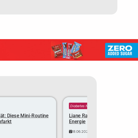
Diabetes News
ät: Diese Mini-Routine
Liane Rainer ist 32 Kilo leichter
nfarkt
Energie
18.06.2025