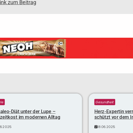
link zum Beitrag
yle
Gesundheit
aleo-Diät unter der Lupe –
Herz-Expertin verr
nzeitkost im modernen Alltag
schützt vor dem I
06.2025
18.06.2025