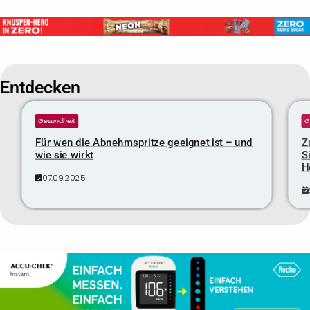
Entdecken
Gesundheit
G
Für wen die Abnehmspritze geeignet ist – und
Z
wie sie wirkt
S
H
07.09.2025