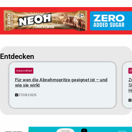
Entdecken
Gesundheit
G
Für wen die Abnehmspritze geeignet ist – und
Z
wie sie wirkt
S
H
07.09.2025