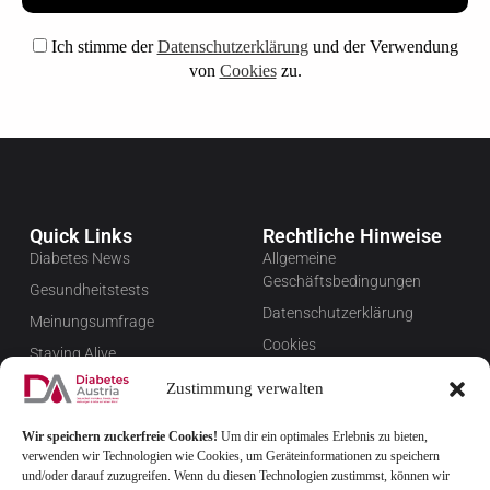
Ich stimme der
Datenschutzerklärung
und der Verwendung
von
Cookies
zu.
Quick Links
Rechtliche Hinweise
Diabetes News
Allgemeine
Geschäftsbedingungen
Gesundheitstests
Datenschutzerklärung
Meinungsumfrage
Cookies
Staying Alive
Impressum
Favoriten
Zustimmung verwalten
Widerrufsbelehrung
Wir speichern zuckerfreie Cookies!
Um dir ein optimales Erlebnis zu bieten,
Newsletter verwalten
verwenden wir Technologien wie Cookies, um Geräteinformationen zu speichern
FAQ
und/oder darauf zuzugreifen. Wenn du diesen Technologien zustimmst, können wir