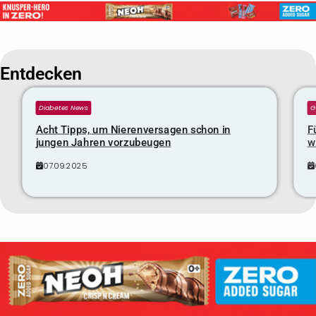
Entdecken
Diabetes News
G
Acht Tipps, um Nierenversagen schon in
F
jungen Jahren vorzubeugen
w
07.09.2025