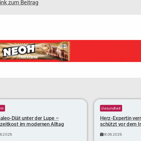
link zum Beitrag
yle
Gesundheit
aleo-Diät unter der Lupe –
Herz-Expertin verr
nzeitkost im modernen Alltag
schützt vor dem I
06.2025
18.06.2025