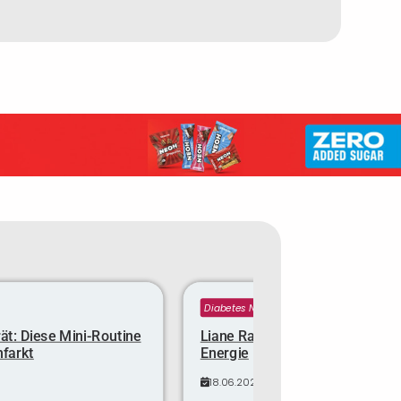
Diabetes News
ät: Diese Mini-Routine
Liane Rainer ist 32 Kilo leichter
nfarkt
Energie
18.06.2025