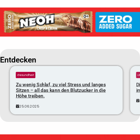
Entdecken
Gesundheit
L
Zu wenig Schlaf, zu viel Stress und langes
D
Sitzen – all das kann den Blutzucker in die
i
Höhe treiben.
25.06.2025