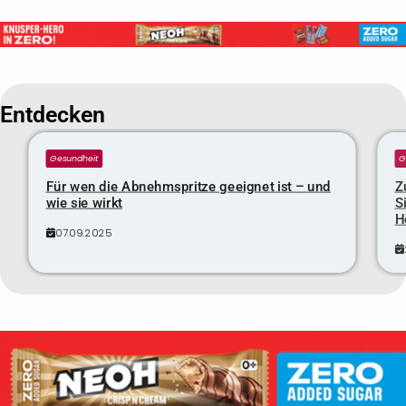
Entdecken
Gesundheit
G
Für wen die Abnehmspritze geeignet ist – und
Z
wie sie wirkt
S
H
07.09.2025