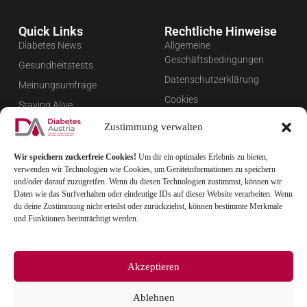
Quick Links
Rechtliche Hinweise
Diabetes News
Allgemeine
Geschäftsbedingungen
Gesundheitstests
Datenschutzerklärung
Meinungsumfrage
Cookies
Staying Alive
Impressum
Favoriten
Zustimmung verwalten
Widerrufsbelehrung
Wir speichern zuckerfreie Cookies!
Um dir ein optimales Erlebnis zu bieten,
Newsletter verwalten
verwenden wir Technologien wie Cookies, um Geräteinformationen zu speichern
FAQ
und/oder darauf zuzugreifen. Wenn du diesen Technologien zustimmst, können wir
Daten wie das Surfverhalten oder eindeutige IDs auf dieser Website verarbeiten. Wenn
du deine Zustimmung nicht erteilst oder zurückziehst, können bestimmte Merkmale
und Funktionen beeinträchtigt werden.
Akzeptieren
Ablehnen