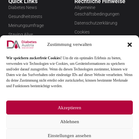
Quick Links
Rechtliche Hinweise
Diabetes News
Allgemeine
Geschäftsbedingungen
Gesundheitstests
Datenschutzerklärung
Meinungsumfrage
Cookies
Staying Alive
Impressum
Favoriten
Zustimmung verwalten
Widerrufsbelehrung
Wir speichern zuckerfreie Cookies!
Um dir ein optimales Erlebnis zu bieten,
Newsletter verwalten
verwenden wir Technologien wie Cookies, um Geräteinformationen zu speichern
FAQ
und/oder darauf zuzugreifen. Wenn du diesen Technologien zustimmst, können wir
Daten wie das Surfverhalten oder eindeutige IDs auf dieser Website verarbeiten. Wenn
du deine Zustimmung nicht erteilst oder zurückziehst, können bestimmte Merkmale
und Funktionen beeinträchtigt werden.
Akzeptieren
Ablehnen
© 2025
Einstellungen ansehen