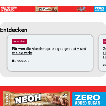
Entdecken
Gesundheit
G
Für wen die Abnehmspritze geeignet ist – und
Z
wie sie wirkt
S
H
07.09.2025