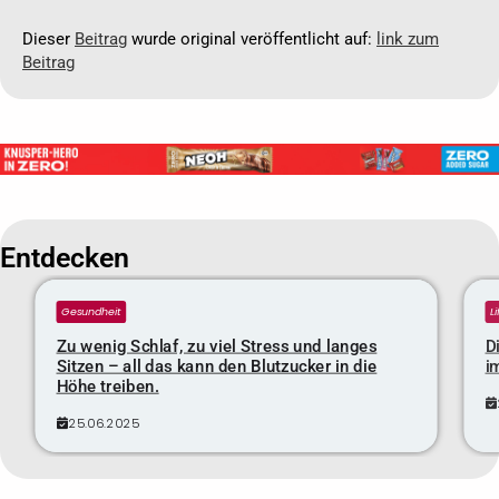
Dieser
Beitrag
wurde original veröffentlicht auf:
link zum
Beitrag
Entdecken
Gesundheit
L
Zu wenig Schlaf, zu viel Stress und langes
D
Sitzen – all das kann den Blutzucker in die
i
Höhe treiben.
25.06.2025