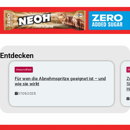
Entdecken
Gesundheit
G
Für wen die Abnehmspritze geeignet ist – und
Z
wie sie wirkt
S
H
07.09.2025