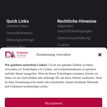
Quick Links
Rechtliche Hinweise
Diabetes News
Allgemeine
Geschäftsbedingungen
Gesundheitstests
Datenschutzerklärung
Meinungsumfrage
Cookies
Staying Alive
Impressum
Favoriten
Zustimmung verwalten
Widerrufsbelehrung
Wir speichern zuckerfreie Cookies!
Um dir ein optimales Erlebnis zu bieten,
Newsletter verwalten
verwenden wir Technologien wie Cookies, um Geräteinformationen zu speichern
FAQ
und/oder darauf zuzugreifen. Wenn du diesen Technologien zustimmst, können wir
Daten wie das Surfverhalten oder eindeutige IDs auf dieser Website verarbeiten. Wenn
du deine Zustimmung nicht erteilst oder zurückziehst, können bestimmte Merkmale
und Funktionen beeinträchtigt werden.
Akzeptieren