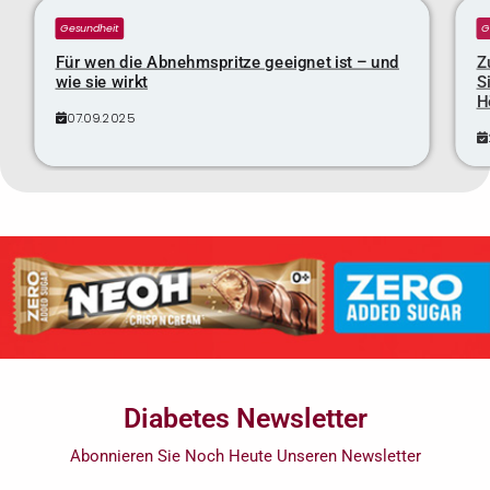
Gesundheit
G
Für wen die Abnehmspritze geeignet ist – und
Z
wie sie wirkt
S
H
07.09.2025
Diabetes Newsletter
Abonnieren Sie Noch Heute Unseren Newsletter