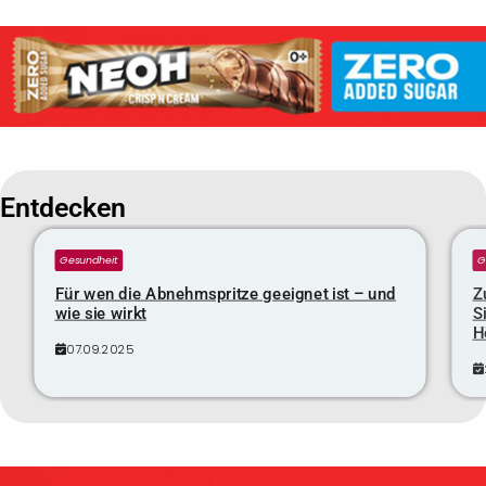
Entdecken
Gesundheit
G
Für wen die Abnehmspritze geeignet ist – und
Z
wie sie wirkt
S
H
07.09.2025