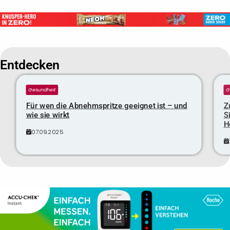
Entdecken
Gesundheit
G
Für wen die Abnehmspritze geeignet ist – und
Z
wie sie wirkt
S
H
07.09.2025