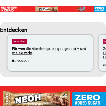
Entdecken
Gesundheit
G
Für wen die Abnehmspritze geeignet ist – und
Z
wie sie wirkt
S
H
07.09.2025