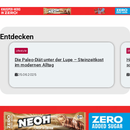
Entdecken
Lifestyle
G
Die Paleo-Diät unter der Lupe – Steinzeitkost
H
im modernen Alltag
s
25.06.2025