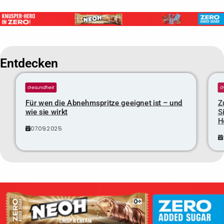
Entdecken
Gesundheit
G
Für wen die Abnehmspritze geeignet ist – und
Z
wie sie wirkt
S
H
07.09.2025