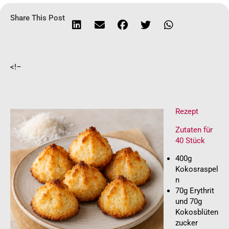
Share This Post
<!–
Rezept
Zutaten für
40 Stück
400g
Kokosraspel
n
70g Erythrit
und 70g
Kokosblüten
zucker