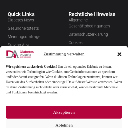
Quick Links
Rechtliche Hinweise
Diabetes News
Allgemeine
Geschäftsbedingungen
Gesundheitstests
Datenschutzerklärung
Meinungsumfrage
Cookies
Staying Alive
Impressum
Favoriten
Zustimmung verwalten
Widerrufsbelehrung
Wir speichern zuckerfreie Cookies!
Um dir ein optimales Erlebnis zu bieten,
Newsletter verwalten
verwenden wir Technologien wie Cookies, um Geräteinformationen zu speichern
FAQ
und/oder darauf zuzugreifen. Wenn du diesen Technologien zustimmst, können wir
Daten wie das Surfverhalten oder eindeutige IDs auf dieser Website verarbeiten. Wenn
du deine Zustimmung nicht erteilst oder zurückziehst, können bestimmte Merkmale
und Funktionen beeinträchtigt werden.
Akzeptieren
Ablehnen