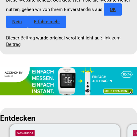
Diese Website benutzt Cookies. Wenn Sie die Website weiter
nutzen, gehen wir von Ihrem Einverständnis aus.
OK
Nein
Erfahre mehr
Dieser
Beitrag
wurde original veröffentlicht auf:
link zum
Beitrag
Entdecken
Gesundheit
L