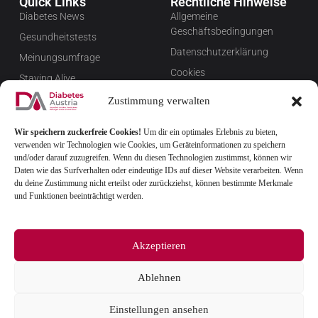
Quick Links
Rechtliche Hinweise
Diabetes News
Allgemeine
Geschäftsbedingungen
Gesundheitstests
Datenschutzerklärung
Meinungsumfrage
Cookies
Staying Alive
Impressum
Favoriten
Zustimmung verwalten
Widerrufsbelehrung
Wir speichern zuckerfreie Cookies!
Um dir ein optimales Erlebnis zu bieten,
Newsletter verwalten
verwenden wir Technologien wie Cookies, um Geräteinformationen zu speichern
FAQ
und/oder darauf zuzugreifen. Wenn du diesen Technologien zustimmst, können wir
Daten wie das Surfverhalten oder eindeutige IDs auf dieser Website verarbeiten. Wenn
du deine Zustimmung nicht erteilst oder zurückziehst, können bestimmte Merkmale
und Funktionen beeinträchtigt werden.
Akzeptieren
Ablehnen
© 2025
Einstellungen ansehen