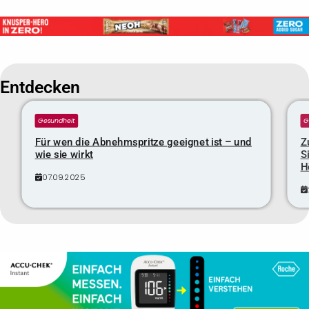
Entdecken
Gesundheit
G
Für wen die Abnehmspritze geeignet ist – und
Z
wie sie wirkt
S
H
07.09.2025