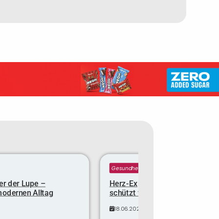
Gesundheit
er der Lupe –
Herz-Expertin verrät: Diese Min
modernen Alltag
schützt vor dem Infarkt
18.06.2025