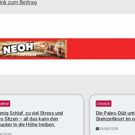
link zum Beitrag
dheit
Lifestyle
nig Schlaf, zu viel Stress und
Die Paleo-Diät unt
s Sitzen – all das kann den
Steinzeitkost im 
ucker in die Höhe treiben.
25.06.2025
06.2025