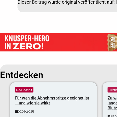
Dieser
Beitrag
wurde original veröffentlicht auf:
Entdecken
Gesundheit
Gesun
Für wen die Abnehmspritze geeignet ist
Zu we
– und wie sie wirkt
lange
Blutz
07.09.2025
25.