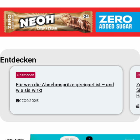
Entdecken
Gesundheit
G
Für wen die Abnehmspritze geeignet ist – und
Z
wie sie wirkt
S
H
07.09.2025