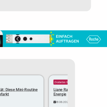
Diabetes News
ät: Diese Mini-Routine
Liane Rainer ist 32 Kilo leichter
nfarkt
Energie
18.06.2025