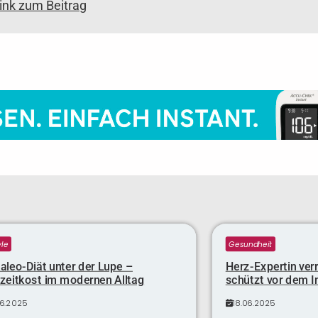
link zum Beitrag
yle
Gesundheit
aleo-Diät unter der Lupe –
Herz-Expertin verr
nzeitkost im modernen Alltag
schützt vor dem I
06.2025
18.06.2025