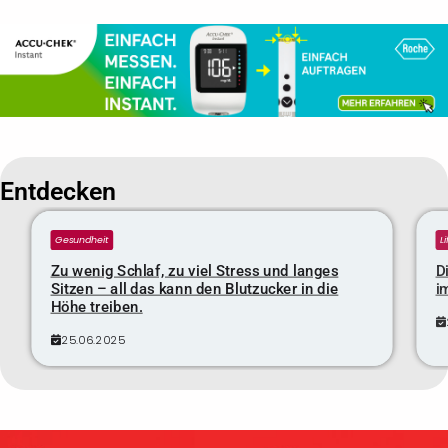
Entdecken
Gesundheit
L
Zu wenig Schlaf, zu viel Stress und langes
D
Sitzen – all das kann den Blutzucker in die
i
Höhe treiben.
25.06.2025