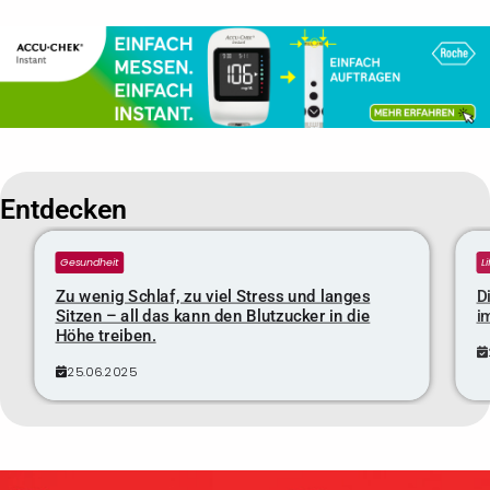
Entdecken
Gesundheit
L
Zu wenig Schlaf, zu viel Stress und langes
D
Sitzen – all das kann den Blutzucker in die
i
Höhe treiben.
25.06.2025