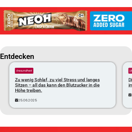
Entdecken
Gesundheit
L
Zu wenig Schlaf, zu viel Stress und langes
D
Sitzen – all das kann den Blutzucker in die
i
Höhe treiben.
25.06.2025