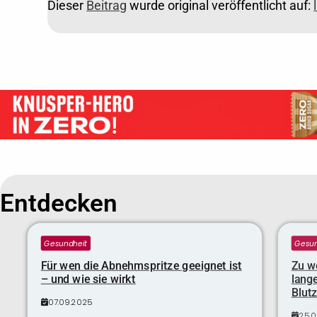
Dieser
Beitrag
wurde original veröffentlicht auf:
Entdecken
Gesundheit
Gesun
Für wen die Abnehmspritze geeignet ist
Zu we
– und wie sie wirkt
lange
Blutz
07.09.2025
25.