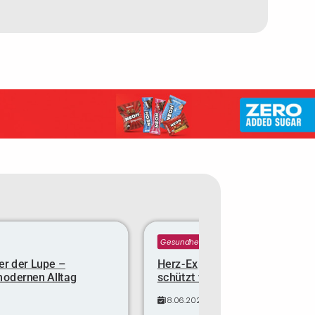
Gesundheit
er der Lupe –
Herz-Expertin verrät: Diese Min
modernen Alltag
schützt vor dem Infarkt
18.06.2025