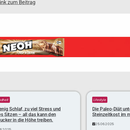
link zum Beitrag
dheit
Lifestyle
nig Schlaf, zu viel Stress und
Die Paleo-Diät unt
s Sitzen – all das kann den
Steinzeitkost im 
ucker in die Höhe treiben.
25.06.2025
06.2025