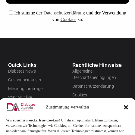
Ich stimme der
Datenschutzerklärung
und der Verwendung
von
Cookies
zu.
Quick Links
Rechtliche Hinweise
Diabetes News
Allgemeine
Geschäftsbedingungen
Gesundheitstests
Datenschutzerklärung
Meinungsumfrage
Cookies
Staying Alive
Impressum
Favoriten
Zustimmung verwalten
Widerrufsbelehrung
Wir speichern zuckerfreie Cookies!
Um dir ein optimales Erlebnis zu bieten,
Newsletter verwalten
verwenden wir Technologien wie Cookies, um Geräteinformationen zu speichern
FAQ
und/oder darauf zuzugreifen. Wenn du diesen Technologien zustimmst, können wir