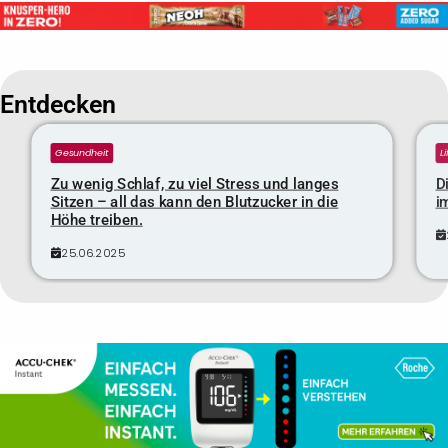
Entdecken
Gesundheit
L
Zu wenig Schlaf, zu viel Stress und langes
D
Sitzen – all das kann den Blutzucker in die
i
Höhe treiben.
25.06.2025