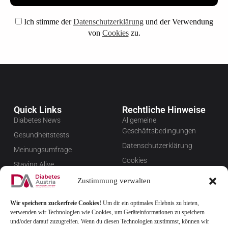
Ich stimme der
Datenschutzerklärung
und der Verwendung
von
Cookies
zu.
Quick Links
Rechtliche Hinweise
Diabetes News
Allgemeine
Geschäftsbedingungen
Gesundheitstests
Datenschutzerklärung
Meinungsumfrage
Cookies
Staying Alive
Impressum
Favoriten
Zustimmung verwalten
Widerrufsbelehrung
Wir speichern zuckerfreie Cookies!
Um dir ein optimales Erlebnis zu bieten,
Newsletter verwalten
verwenden wir Technologien wie Cookies, um Geräteinformationen zu speichern
FAQ
und/oder darauf zuzugreifen. Wenn du diesen Technologien zustimmst, können wir