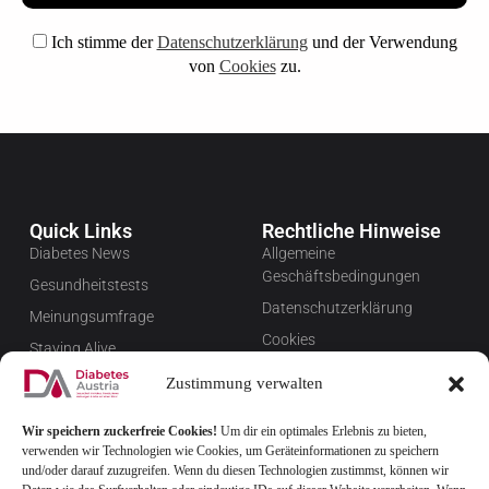
Ich stimme der
Datenschutzerklärung
und der Verwendung
von
Cookies
zu.
Quick Links
Rechtliche Hinweise
Diabetes News
Allgemeine
Geschäftsbedingungen
Gesundheitstests
Datenschutzerklärung
Meinungsumfrage
Cookies
Staying Alive
Impressum
Favoriten
Zustimmung verwalten
Widerrufsbelehrung
Wir speichern zuckerfreie Cookies!
Um dir ein optimales Erlebnis zu bieten,
Newsletter verwalten
verwenden wir Technologien wie Cookies, um Geräteinformationen zu speichern
FAQ
und/oder darauf zuzugreifen. Wenn du diesen Technologien zustimmst, können wir