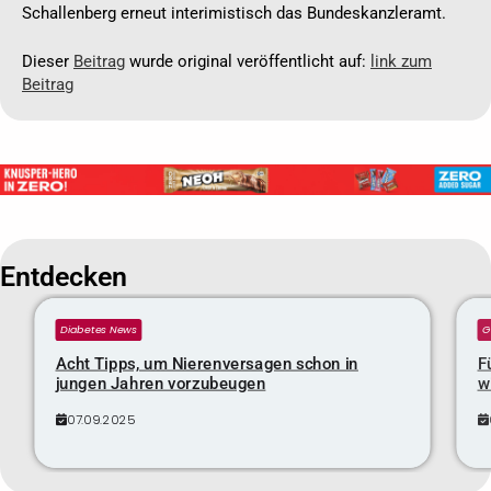
Schallenberg erneut interimistisch das Bundeskanzleramt.
Dieser
Beitrag
wurde original veröffentlicht auf:
link zum
Beitrag
Entdecken
Diabetes News
G
Acht Tipps, um Nierenversagen schon in
F
jungen Jahren vorzubeugen
w
07.09.2025