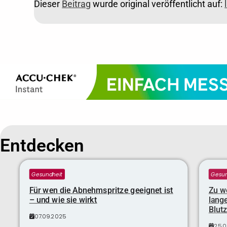
Dieser
Beitrag
wurde original veröffentlicht auf:
Entdecken
Gesundheit
Gesun
Für wen die Abnehmspritze geeignet ist
Zu we
– und wie sie wirkt
lange
Blutz
07.09.2025
25.