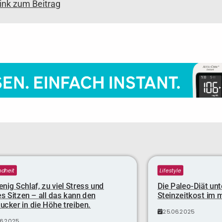
link zum Beitrag
dheit
Lifestyle
nig Schlaf, zu viel Stress und
Die Paleo-Diät unt
s Sitzen – all das kann den
Steinzeitkost im 
ucker in die Höhe treiben.
25.06.2025
06.2025