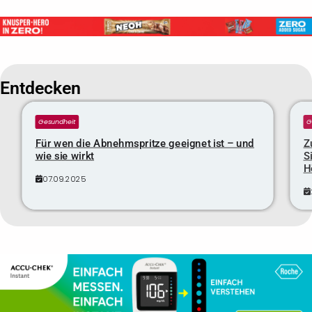
Entdecken
Gesundheit
G
Für wen die Abnehmspritze geeignet ist – und
Z
wie sie wirkt
S
H
07.09.2025