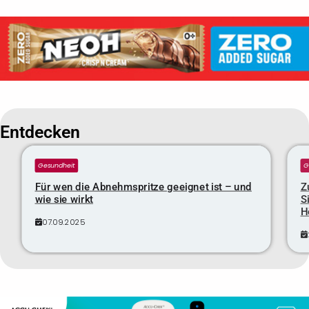
Entdecken
Gesundheit
G
Für wen die Abnehmspritze geeignet ist – und
Z
wie sie wirkt
S
H
07.09.2025