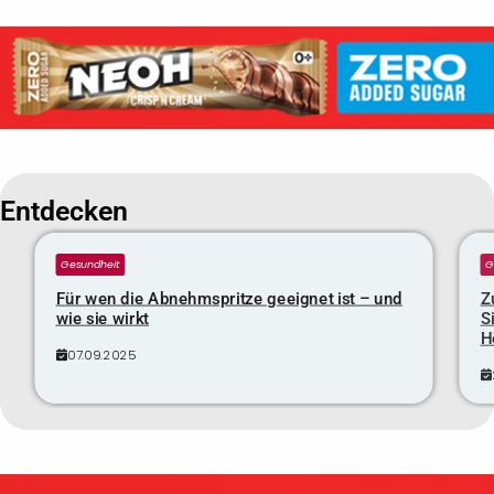
Entdecken
Gesundheit
G
Für wen die Abnehmspritze geeignet ist – und
Z
wie sie wirkt
S
H
07.09.2025