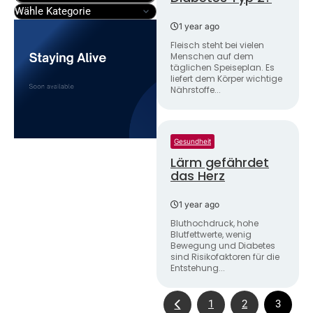
1 year ago
Fleisch steht bei vielen
Menschen auf dem
täglichen Speiseplan. Es
liefert dem Körper wichtige
Nährstoffe...
Gesundheit
Showing 14 Products
Lärm gefährdet
das Herz
1 year ago
Bluthochdruck, hohe
Blutfettwerte, wenig
Bewegung und Diabetes
sind Risikofaktoren für die
Entstehung...
1
2
3